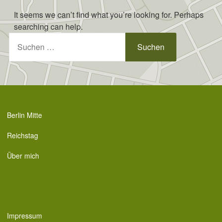
Skip
It seems we can’t find what you’re looking for. Perhaps
to
searching can help.
content
Suchen
nach:
Berlin Mitte
Reichstag
Über mich
Impressum