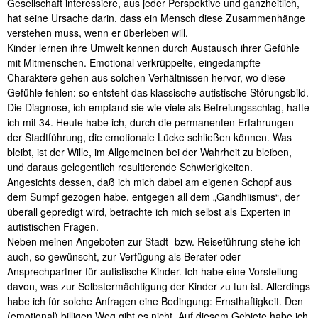
Gesellschaft interessiere, aus jeder Perspektive und ganzheitlich,
hat seine Ursache darin, dass ein Mensch diese Zusammenhänge
verstehen muss, wenn er überleben will.
Kinder lernen ihre Umwelt kennen durch Austausch ihrer Gefühle
mit Mitmenschen. Emotional verkrüppelte, eingedampfte
Charaktere gehen aus solchen Verhältnissen hervor, wo diese
Gefühle fehlen: so entsteht das klassische autistische Störungsbild.
Die Diagnose, ich empfand sie wie viele als Befreiungsschlag, hatte
ich mit 34. Heute habe ich, durch die permanenten Erfahrungen
der Stadtführung, die emotionale Lücke schließen können. Was
bleibt, ist der Wille, im Allgemeinen bei der Wahrheit zu bleiben,
und daraus gelegentlich resultierende Schwierigkeiten.
Angesichts dessen, daß ich mich dabei am eigenen Schopf aus
dem Sumpf gezogen habe, entgegen all dem „Gandhiismus“, der
überall gepredigt wird, betrachte ich mich selbst als Experten in
autistischen Fragen.
Neben meinen Angeboten zur Stadt- bzw. Reiseführung stehe ich
auch, so gewünscht, zur Verfügung als Berater oder
Ansprechpartner für autistische Kinder. Ich habe eine Vorstellung
davon, was zur Selbstermächtigung der Kinder zu tun ist. Allerdings
habe ich für solche Anfragen eine Bedingung: Ernsthaftigkeit. Den
(emotional) billigen Weg gibt es nicht. Auf diesem Gebiete habe ich,