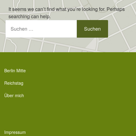
Skip
It seems we can’t find what you’re looking for. Perhaps
to
searching can help.
content
Suchen
nach:
Berlin Mitte
Reichstag
Über mich
Impressum