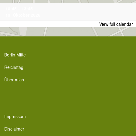
Skip
Family-
10:45
–
13:45
to
Tour
19. Oktober 2026
content
View full calendar
Berlin Mitte
Reichstag
Über mich
Impressum
Disclaimer