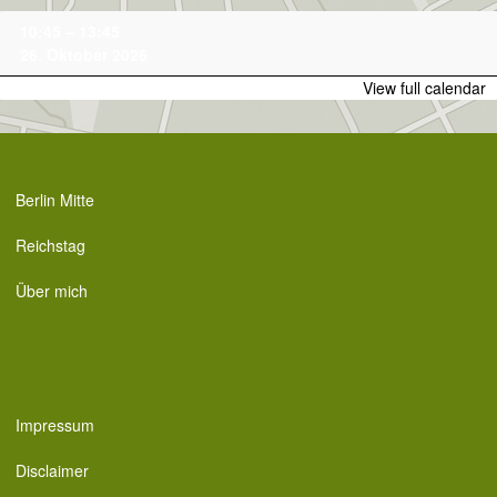
Skip
Family-
10:45
–
13:45
to
Tour
26. Oktober 2026
content
View full calendar
Berlin Mitte
Reichstag
Über mich
Impressum
Disclaimer