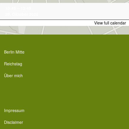
Skip
Family-
10:45
–
13:45
to
Tour
29. Oktober 2026
content
View full calendar
Berlin Mitte
Reichstag
Über mich
Impressum
Disclaimer