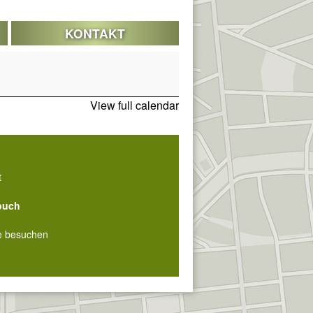
KONTAKT
View full calendar
t
buch
e besuchen