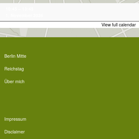
Skip
Family-
10:45
–
13:45
to
Tour
1. November 2026
content
View full calendar
Berlin Mitte
Reichstag
Über mich
Impressum
Disclaimer