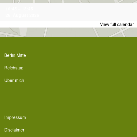
Skip
Family-
10:45
–
13:45
to
Tour
26. August 2026
content
View full calendar
Berlin Mitte
Reichstag
Über mich
Impressum
Disclaimer