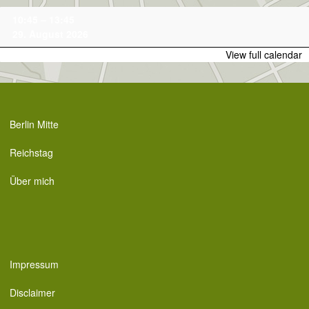
Skip
Family-
10:45
–
13:45
to
Tour
29. August 2026
content
View full calendar
Berlin Mitte
Reichstag
Über mich
Impressum
Disclaimer