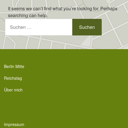
Skip
It seems we can’t find what you’re looking for. Perhaps
to
searching can help.
content
Suchen
nach:
Berlin Mitte
Reichstag
Über mich
Impressum