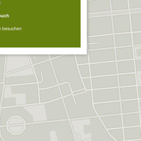
t
buch
e besuchen