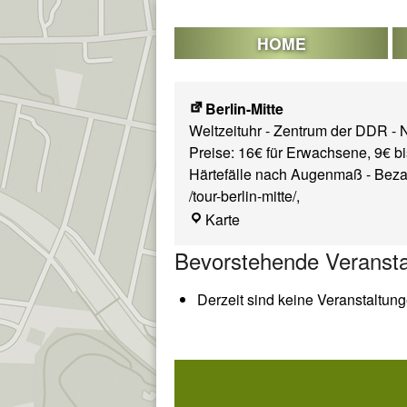
Skip
to
HOME
content
Berlin-Mitte
Weltzeituhr - Zentrum der DDR - N
Preise: 16€ für Erwachsene, 9€ bi
Härtefälle nach Augenmaß - Bezah
/tour-berlin-mitte/
,
Berlin-
Karte
Mitte
Bevorstehende Veransta
Derzeit sind keine Veranstaltun